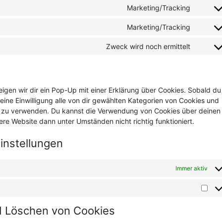
to
wooco
Marketing/Tracking
Consen
service
to
wordpr
Marketing/Tracking
Consen
service
to
google
Zweck wird noch ermittelt
Consen
service
fonts
to
google
service
recapt
sonstig
igen wir dir ein Pop-Up mit einer Erklärung über Cookies. Sobald du
 deine Einwilligung alle von dir gewählten Kategorien von Cookies und
en zu verwenden. Du kannst die Verwendung von Cookies über deinen
ere Website dann unter Umständen nicht richtig funktioniert.
einstellungen
Immer aktiv
Mark
nd Löschen von Cookies